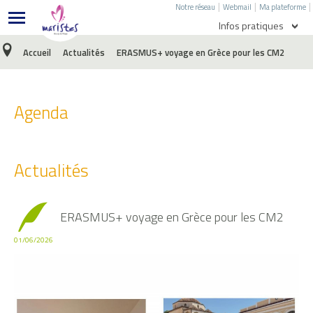
|
|
|
Notre réseau
Webmail
Ma plateforme
Infos pratiques
Accueil
Actualités
ERASMUS+ voyage en Grèce pour les CM2
Agenda
Menu de l'école
Agenda
Menu du collège
Ecole directe
Actualités
E-Sidoc
Nous écrire
ERASMUS+ voyage en Grèce pour les CM2
Facebook
01/06/2026