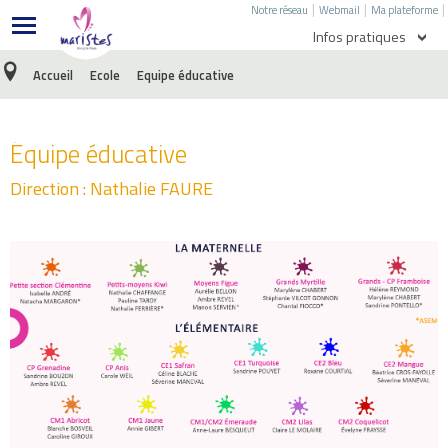
|
|
|
Notre réseau
Webmail
Ma plateforme
Infos pratiques
Accueil
Ecole
Equipe éducative
Agenda
Menu de l'école
Équipe éducative
Menu du collège
Direction : Nathalie FAURE
Ecole directe
E-Sidoc
Nous écrire
Facebook