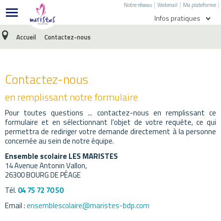
|
|
|
Notre réseau
Webmail
Ma plateforme
Infos pratiques
Accueil
Contactez-nous
Agenda
Menu de l'école
Contactez-nous
Menu du collège
en remplissant notre formulaire
Ecole directe
Pour toutes questions ... contactez-nous en remplissant ce
E-Sidoc
formulaire et en sélectionnant l'objet de votre requête, ce qui
permettra de rediriger votre demande directement à la personne
Facebook
concernée au sein de notre équipe.
Ensemble scolaire LES MARISTES
14 Avenue Antonin Vallon,
26300 BOURG DE PÉAGE
Tél.
04 75 72 70 50
Email :
ensemblescolaire@maristes-bdp.com