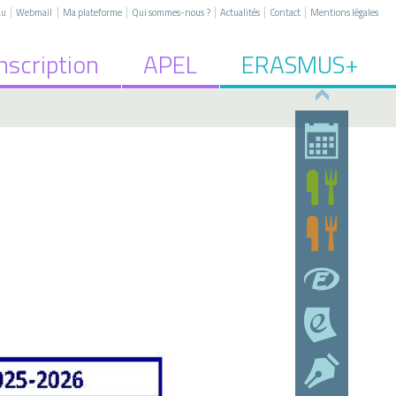
|
|
|
|
|
|
au
Webmail
Ma plateforme
Qui sommes-nous ?
Actualités
Contact
Mentions légales
nscription
APEL
ERASMUS+
riste
 2nd degré