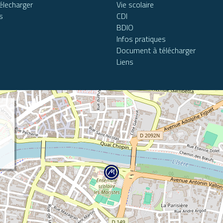
élecharger
Vie scolaire
s
CDI
BDIO
Infos pratiques
Document à télécharger
Liens