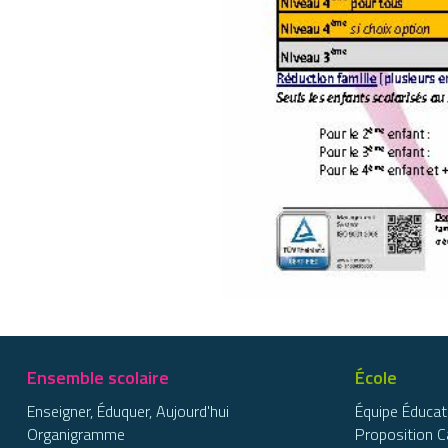
Ensemble scolaire
École
Enseigner, Éduquer, Aujourd'hui
Équipe Éducat
Organigramme
Proposition C