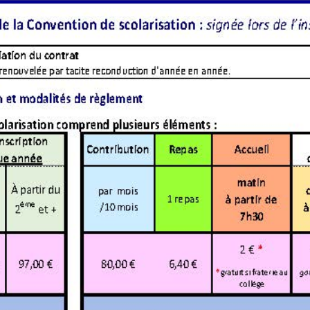
Élèves à besoins éducatifs p
es Maristes
Actions solidaires
Infos pratiques
Documents à télécharger
Liens