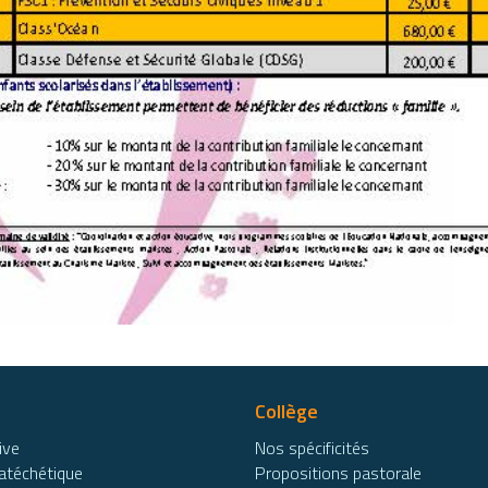
Collège
ive
Nos spécificités
atéchétique
Propositions pastorale