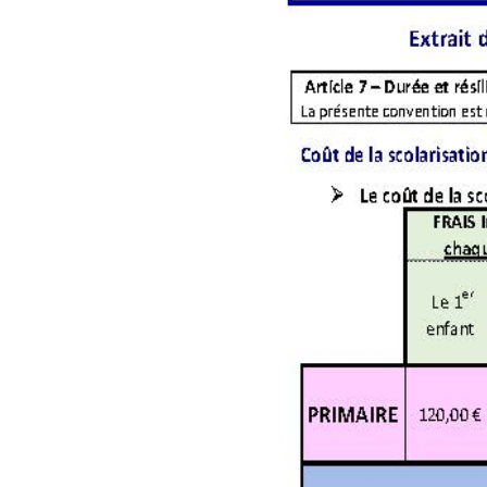
Historique
Tutelle des Frèr
O.G.E.C.
Amicale Mariste