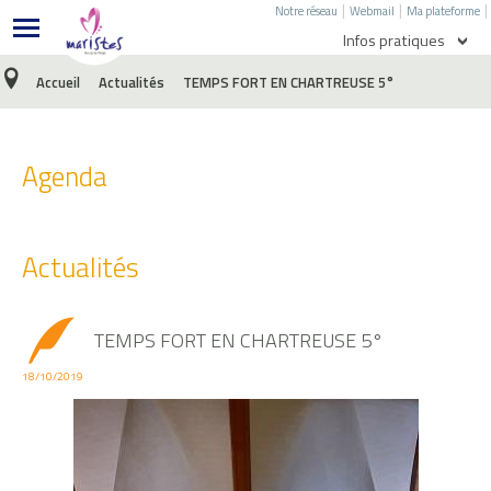
|
|
|
Notre réseau
Webmail
Ma plateforme
Infos pratiques
Accueil
Actualités
TEMPS FORT EN CHARTREUSE 5°
Agenda
Menu de l'école
Agenda
Menu du collège
Ecole directe
Actualités
E-Sidoc
Nous écrire
TEMPS FORT EN CHARTREUSE 5°
Facebook
18/10/2019