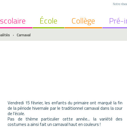
Notre rése
scolaire
École
Collège
Pré-i
alités
›
Carnaval
re
Ecole
Collège
mineurs
Équipe Éducative
Equipe du Collège
Proposition Catéchétique
Nos spécificités
mariste
Documents à télecharger
Proposition pastorale
ssement
Infos pratiques
Vie scolaire
ancière
A.S.E.M. - Association Sportive de l'Ecole Ma
CDI et BDIO
Vendredi 15 février, les enfants du primaire ont marqué la fin
Orientation
de la période hivernale par le traditionnel carnaval dans la cour
de l'école.
té - Norme ISO 9001
Association sportive UGSEL
Pas de thème particulier cette année... la variété des
costumes a ainsi fait un carnaval haut en couleurs !