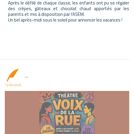
Élèves à besoins éducatifs p
Après le défilé de chaque classe, les enfants ont pu se régaler
des crêpes, gâteaux et chocolat chaud apportés par les
es Maristes
Actions solidaires
parents et mis à disposition par l'ASEM.
Un bel après-midi sous le soleil pour annoncer les vacances !
Infos pratiques
Documents à télécharger
Liens
...
12/05/2026