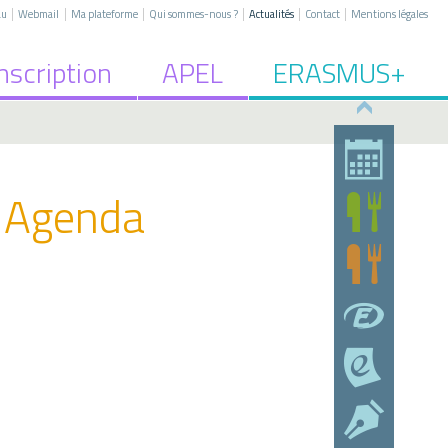
|
|
|
|
|
|
au
Webmail
Ma plateforme
Qui sommes-nous ?
Actualités
Contact
Mentions légales
nscription
APEL
ERASMUS+
Agenda
riste
 2nd degré