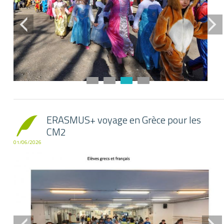
Historique
Tutelle des Frèr
O.G.E.C.
Amicale Mariste
ERASMUS+ voyage en Grèce pour les
CM2
01/06/2026