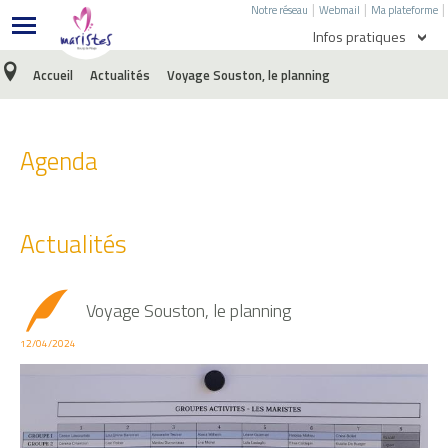
|
|
|
Notre réseau
Webmail
Ma plateforme
Infos pratiques
Accueil
Actualités
Voyage Souston, le planning
Agenda
Menu de l'école
Agenda
Menu du collège
Ecole directe
Actualités
E-Sidoc
Nous écrire
Voyage Souston, le planning
Facebook
12/04/2024