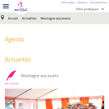
|
|
|
Notre réseau
Webmail
Ma plateforme
Infos pratiques
Accueil
Actualités
Montagne aux jouets
Agenda
Menu de l'école
Agenda
Menu du collège
Ecole directe
Actualités
E-Sidoc
Nous écrire
Montagne aux jouets
Facebook
09/12/2015